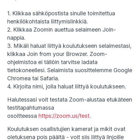
1. Klikkaa sähköpostista sinulle toimitettua
henkilökohtaista liittymislinkkiä.
2. Klikkaa Zoomin auettua selaimeen Join-
nappia.
3. Mikäli haluat liittyä koulutukseen selaimestasi,
klikkaa Join from your Browzer. Zoom-
ohjelmistoa ei tällöin tarvitse ladata
tietokoneellesi. Selaimista suosittelemme Google
Chromea tai Safaria.
4. Kirjoita nimi, jolla haluat liittyä koulutukseen.
Halutessasi voit testata Zoom-alustaa etukäteen
testitapahtumassa
osoitteessa
https://zoom.us/test
.
Koulutuksen osallistujien kamerat ja mikit ovat
oletuksena pois päältä - voit siis liittyä linjoille