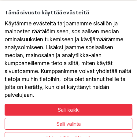
Tämä sivusto käyttää evästeitä
Käytämme evästeitä tarjoamamme sisällön ja
mainosten räätälöimiseen, sosiaalisen median
ominaisuuksien tukemiseen ja kävijämäärämme
Eventilla on tapahtumanhallintajärjestelmä
verkossa. Avullamme luot unohtumattomat
analysoimiseen. Lisäksi jaamme sosiaalisen
tapahtumakokemukset niin verkossa,
median, mainosalan ja analytiikka-alan
hybiridinä kuin paikan päälläkin.
kumppaneillemme tietoja siitä, miten käytät
sivustoamme. Kumppanimme voivat yhdistää näitä
Eventilla mahdollistaa oman brändisi
mukaisen ilmoittautumisprosessin,
tietoja muihin tietoihin, joita olet antanut heille tai
automaattisen tapahtumaviestinnän ja
joita on kerätty, kun olet käyttänyt heidän
tietoturvallisen osallistujatietojen hallinnan.
palvelujaan.
Tapahtumanhallinta
Salli kaikki
Käyttökohteet
Tietosuojaseloste
Salli valinta