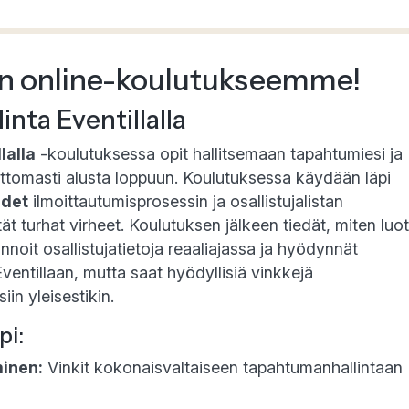
en online-koulutukseemme!
inta Eventillalla
lalla
-koulutuksessa opit hallitsemaan tapahtumiesi ja
attomasti alusta loppuun. Koulutuksessa käydään läpi
udet
ilmoittautumisprosessin ja osallistujalistan
ltät turhat virheet. Koulutuksen jälkeen tiedät, miten luot
linnoit osallistujatietoja reaaliajassa ja hyödynnät
Eventillaan, mutta saat hyödyllisiä vinkkejä
in yleisestikin.
pi:
minen:
Vinkit kokonaisvaltaiseen tapahtumanhallintaan