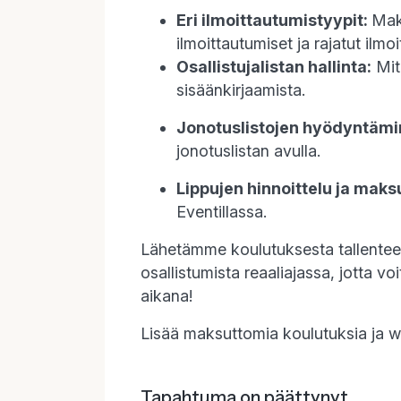
Eri ilmoittautumistyypit:
Maks
ilmoittautumiset ja rajatut ilmo
Osallistujalistan hallinta:
Mite
sisäänkirjaamista.
Jonotuslistojen hyödyntämi
jonotuslistan avulla.
Lippujen hinnoittelu ja maks
Eventillassa.
Lähetämme koulutuksesta tallenteen 
osallistumista reaaliajassa, jotta v
aikana!
Lisää maksuttomia koulutuksia ja 
Tapahtuma on päättynyt.