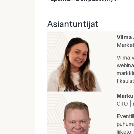
Asiantuntijat
Vilma 
Market
Vilma v
webinaa
markki
fiksuis
Marku
CTO |
Eventil
puhumaa
liiketo