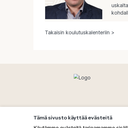
uskalt
kohdall
Takaisin koulutuskalenteriin >
Tämä sivusto käyttää evästeitä
Käytämme evästeitä tarjoamamme sisällö