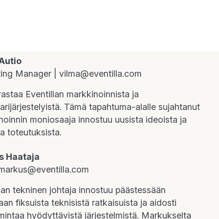
Autio
ing Manager |
vilma@eventilla.com
astaa Eventillan markkinoinnista ja
rijärjestelyistä. Tämä tapahtuma-alalle sujahtanut
noinnin moniosaaja innostuu uusista ideoista ja
ta toteutuksista.
s Haataja
markus@eventilla.com
lan tekninen johtaja innostuu päästessään
n fiksuista teknisistä ratkaisuista ja aidosti
imintaa hyödyttävistä järjestelmistä. Markukselta