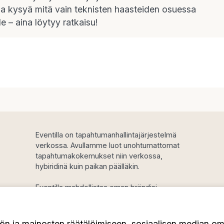
aa kysyä mitä vain teknisten haasteiden osuessa
e – aina löytyy ratkaisu!
Eventilla on tapahtumanhallintajärjestelmä
verkossa. Avullamme luot unohtumattomat
tapahtumakokemukset niin verkossa,
hybiridinä kuin paikan päälläkin.
Eventilla mahdollistaa oman brändisi
mukaisen ilmoittautumisprosessin,
automaattisen tapahtumaviestinnän ja
tietoturvallisen osallistujatietojen hallinnan.
n ja mainosten räätälöimiseen, sosiaalisen median om