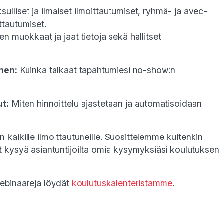
ulliset ja ilmaiset ilmoittautumiset, ryhmä- ja avec-
ittautumiset.
n muokkaat ja jaat tietoja sekä hallitset
nen:
Kuinka talkaat tapahtumiesi no-show:n
ut:
Miten hinnoittelu ajastetaan ja automatisoidaan
kaikille ilmoittautuneille. Suosittelemme kuitenkin
oit kysyä asiantuntijoilta omia kysymyksiäsi koulutuksen
webinaareja löydät
koulutuskalenteristamme
.