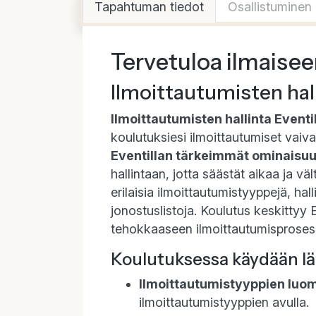
Tapahtuman tiedot
Osallistuminen
Tervetuloa ilmaise
Ilmoittautumisten hall
Ilmoittautumisten hallinta Eventil
koulutuksiesi ilmoittautumiset vaiv
Eventillan tärkeimmät ominaisu
hallintaan, jotta säästät aikaa ja vä
erilaisia ilmoittautumistyyppejä, hal
jonostuslistoja. Koulutus keskittyy 
tehokkaaseen ilmoittautumisprosessi
Koulutuksessa käydään lä
Ilmoittautumistyyppien luo
ilmoittautumistyyppien avulla.